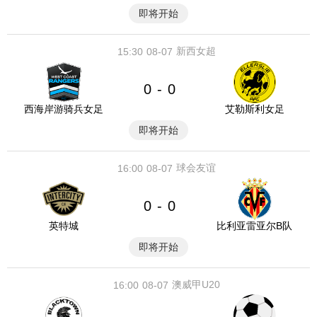
即将开始
新西女超
15:30
08-07
0
0
-
西海岸游骑兵女足
艾勒斯利女足
即将开始
球会友谊
16:00
08-07
0
0
-
英特城
比利亚雷亚尔B队
即将开始
澳威甲U20
16:00
08-07