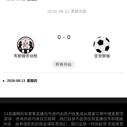
澳威北超
18:00
08-12
0
0
-
韦斯顿劳动熊
亚登斯顿
即将开始
2026-08-13 星期四
24直播网所有赛事直播信号源均由用户收集或从搜索引擎中搜索整理
获得，所有内容均来自互联网，我们自身不提供任何直播信号和视频
内容，如有侵犯您的权益请联系我们，我们会第一时间处理 页面更新