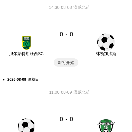
澳威北超
14:30
08-08
0
0
-
贝尔蒙特斯旺西SC
林顿加法斯
即将开始
2026-08-09 星期日
澳威北超
11:00
08-09
0
0
-