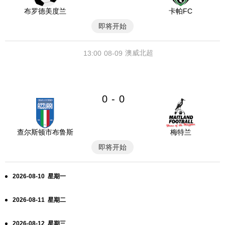
布罗德美度兰
卡帕FC
即将开始
澳威北超
13:00
08-09
0
0
-
查尔斯顿市布鲁斯
梅特兰
即将开始
2026-08-10 星期一
2026-08-11 星期二
2026-08-12 星期三