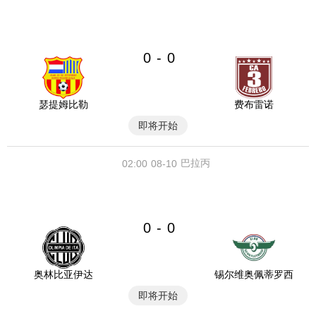
0
0
-
瑟提姆比勒
费布雷诺
即将开始
巴拉丙
02:00
08-10
0
0
-
奥林比亚伊达
锡尔维奥佩蒂罗西
即将开始