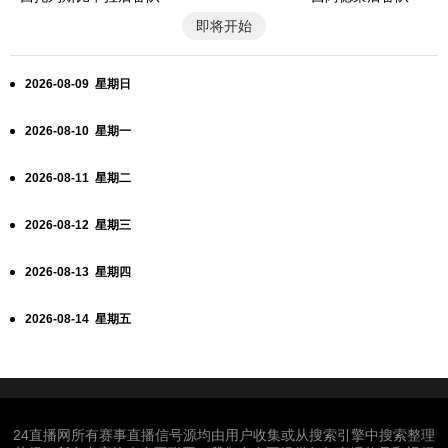
即将开始
2026-08-09 星期日
2026-08-10 星期一
2026-08-11 星期二
2026-08-12 星期三
2026-08-13 星期四
2026-08-14 星期五
24直播网所有赛事直播信号源均由用户收集或从搜索引擎中搜索整理