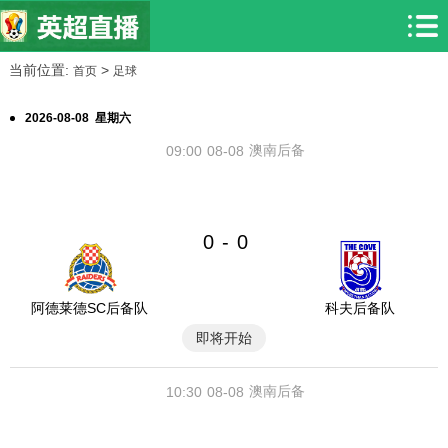
当前位置:
>
首页
足球
2026-08-08 星期六
澳南后备
09:00
08-08
0
0
-
阿德莱德SC后备队
科夫后备队
即将开始
澳南后备
10:30
08-08