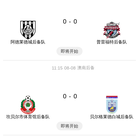
0
0
-
阿德莱德城后备队
普雷福特后备队
即将开始
澳南后备
11:15
08-08
0
0
-
坎贝尔市体育馆后备队
贝尔格莱德白城后备队
即将开始