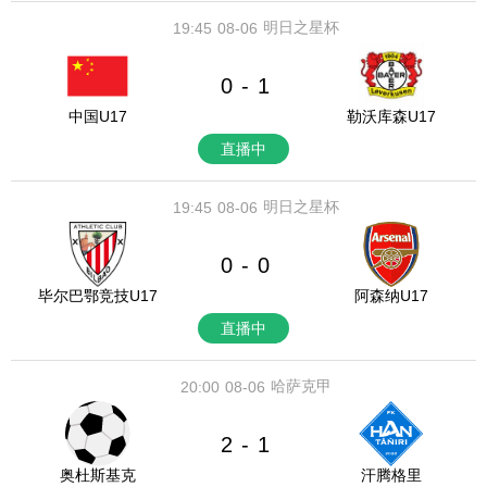
明日之星杯
19:45
08-06
0
1
-
中国U17
勒沃库森U17
直播中
明日之星杯
19:45
08-06
0
0
-
毕尔巴鄂竞技U17
阿森纳U17
直播中
哈萨克甲
20:00
08-06
2
1
-
奥杜斯基克
汗腾格里