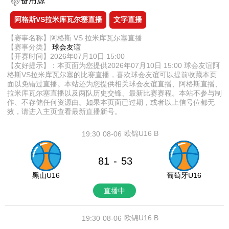
备用源
阿格斯VS拉米库瓦尔塞直播
文字直播
【赛事名称】阿格斯 VS 拉米库瓦尔塞直播
【赛事分类】
球会友谊
【开赛时间】2026年07月10日 15:00
【友好提示】：本页面为您提供2026年07月10日 15:00 球会友谊阿
格斯VS拉米库瓦尔塞的比赛直播，喜欢球会友谊可以提前收藏本页
面以免错过直播。本站还为您提供相关球会友谊直播、阿格斯直播、
拉米库瓦尔塞直播以及两队历史交锋、最新比赛赛程。本站不参与制
作、不存储任何资源由。如果本页面已过期，或者以上信号位都无
效，请进入主页查看最新直播新号。
欧锦U16 B
19:30
08-06
81
53
-
黑山U16
葡萄牙U16
直播中
欧锦U16 B
19:30
08-06