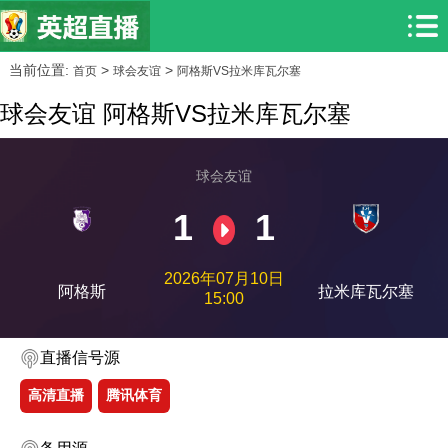
当前位置:
>
>
首页
球会友谊
阿格斯VS拉米库瓦尔塞
球会友谊 阿格斯VS拉米库瓦尔塞
球会友谊
1
1
2026年07月10日
阿格斯
拉米库瓦尔塞
15:00
直播信号源
高清直播
腾讯体育