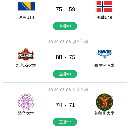
75
59
-
波黑U16
挪威U16
直播中
澳西部联
19:30
08-06
88
75
-
洛京咸火焰
佩里湖飞鹰
直播中
亚大学联
19:30
08-06
74
71
-
清华大学
菲律宾大学
直播中