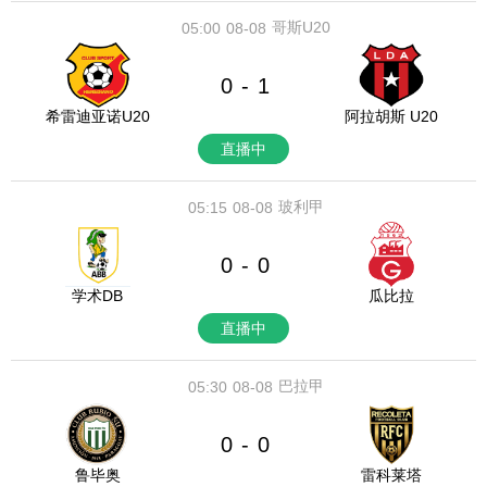
哥斯U20
05:00
08-08
0
1
-
希雷迪亚诺U20
阿拉胡斯 U20
直播中
玻利甲
05:15
08-08
0
0
-
学术DB
瓜比拉
直播中
巴拉甲
05:30
08-08
0
0
-
鲁毕奥
雷科莱塔