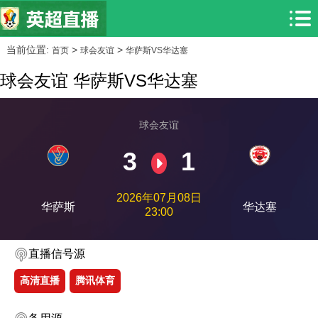
当前位置:
>
>
首页
球会友谊
华萨斯VS华达塞
球会友谊 华萨斯VS华达塞
球会友谊
3
1
2026年07月08日
华萨斯
华达塞
23:00
直播信号源
高清直播
腾讯体育