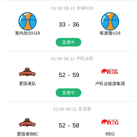
非锦U18
01:00
08-11
33
36
-
塞内加尔U18
喀麦隆U18
直播中
卢旺达联
01:00
08-11
52
59
-
爱国者队
卢旺达能源集团
直播中
友谊赛
01:00
08-11
52
58
-
爱国者BBC
REG