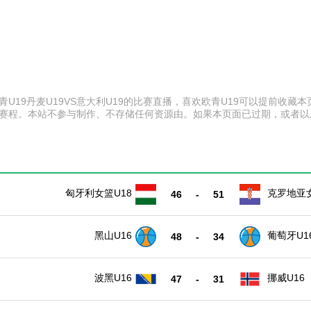
0 欧青U19丹麦U19VS意大利U19的比赛直播，喜欢欧青U19可以提前
比赛赛程。本站不参与制作、不存储任何资源由。如果本页面已过期，或者
匈牙利女篮U18
克罗地亚女
46
-
51
黑山U16
葡萄牙U1
48
-
34
波黑U16
挪威U16
47
-
31