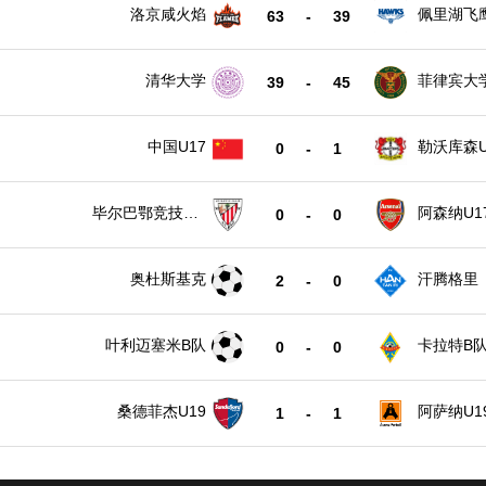
洛京咸火焰
佩里湖飞
63
-
39
清华大学
菲律宾大
39
-
45
中国U17
勒沃库森U
0
-
1
毕尔巴鄂竞技U1
阿森纳U1
0
-
0
7
奥杜斯基克
汗腾格里
2
-
0
叶利迈塞米B队
卡拉特B
0
-
0
桑德菲杰U19
阿萨纳U1
1
-
1