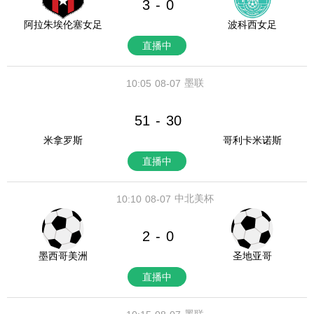
3
0
-
阿拉朱埃伦塞女足
波科西女足
直播中
墨联
10:05
08-07
51
30
-
米拿罗斯
哥利卡米诺斯
直播中
中北美杯
10:10
08-07
2
0
-
墨西哥美洲
圣地亚哥
直播中