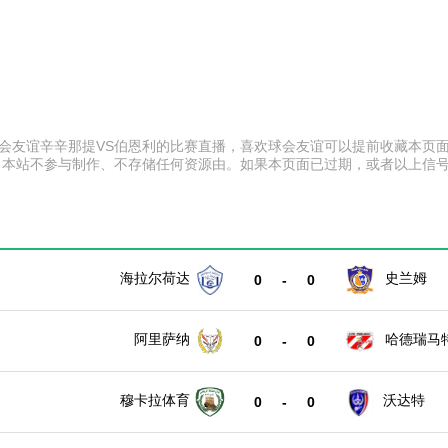
:30 球会友谊辛辛那提VS伯恩利的比赛直播，喜欢球会友谊可以提前收藏
。本站不参与制作、不存储任何资源由。如果本页面已过期，或者以上信
海拉尔荷达
史兰姆
0
-
0
阿里萨纳
哈德瑞马
0
-
0
穆卡拉体育
沃达特
0
-
0