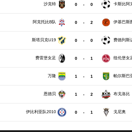
沙克特
卡斯比阿
0
-
0
阿克托比B队
伊基巴斯
0
-
2
斯塔贝克U19
费德列斯达
0
-
0
费雷堡女足
纽伦堡女
0
-
1
万隆
帕尔斯巴
1
-
1
恩德贝
布戈洛比
1
-
2
伊比利亚队2010
戈尼奥
0
-
1