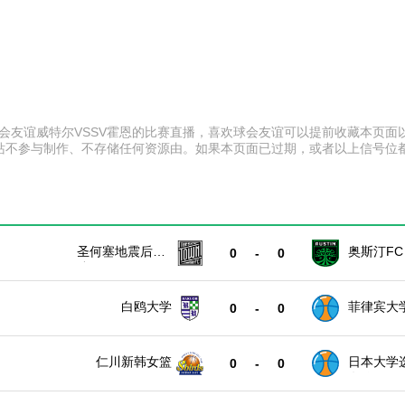
:00 球会友谊威特尔VSSV霍恩的比赛直播，喜欢球会友谊可以提前收藏
站不参与制作、不存储任何资源由。如果本页面已过期，或者以上信号位
圣何塞地震后备
奥斯汀FC 
0
-
0
队
白鸥大学
菲律宾大
0
-
0
仁川新韩女篮
日本大学
0
-
0
女篮