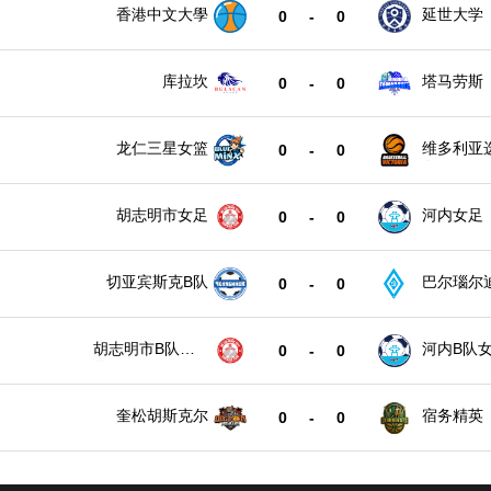
香港中文大學
延世大学
0
-
0
库拉坎
塔马劳斯
0
-
0
龙仁三星女篮
维多利亚
0
-
0
女篮
胡志明市女足
河内女足
0
-
0
切亚宾斯克B队
巴尔瑙尔
0
-
0
胡志明市B队女
河内B队
0
-
0
足
奎松胡斯克尔
宿务精英
0
-
0