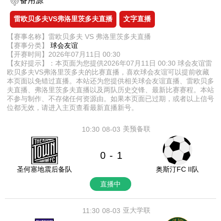
备用源
雷欧贝多夫VS弗洛里茨多夫直播
文字直播
【赛事名称】雷欧贝多夫 VS 弗洛里茨多夫直播
【赛事分类】
球会友谊
【开赛时间】2026年07月11日 00:30
【友好提示】：本页面为您提供2026年07月11日 00:30 球会友谊雷
欧贝多夫VS弗洛里茨多夫的比赛直播，喜欢球会友谊可以提前收藏
本页面以免错过直播。本站还为您提供相关球会友谊直播、雷欧贝多
夫直播、弗洛里茨多夫直播以及两队历史交锋、最新比赛赛程。本站
不参与制作、不存储任何资源由。如果本页面已过期，或者以上信号
位都无效，请进入主页查看最新直播新号。
美预备联
10:30
08-03
0
1
-
圣何塞地震后备队
奥斯汀FC II队
直播中
亚大学联
11:30
08-03