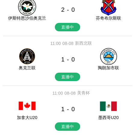
2
0
-
伊斯特恩沙伯奥克兰
芬奇布尔斯联
直播中
新西北联
11:00
08-08
1
0
-
奥克兰联
陶朗加市联
直播中
美青杯
11:00
08-08
1
0
-
加拿大U20
墨西哥U20
直播中