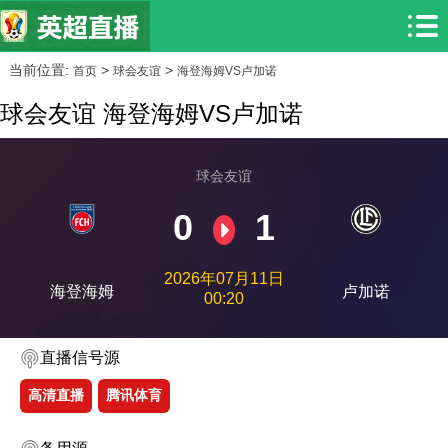
当前位置:
>
>
首页
球会友谊
海登海姆VS卢加诺
球会友谊 海登海姆VS卢加诺
球会友谊
0
1
2026年07月11日
海登海姆
卢加诺
00:20
直播信号源
高清直播
腾讯体育