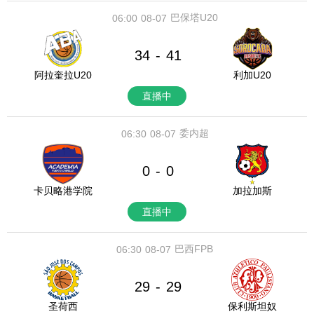
巴保塔U20
06:00
08-07
34
41
-
阿拉奎拉U20
利加U20
直播中
委内超
06:30
08-07
0
0
-
卡贝略港学院
加拉加斯
直播中
巴西FPB
06:30
08-07
29
29
-
圣荷西
保利斯坦奴