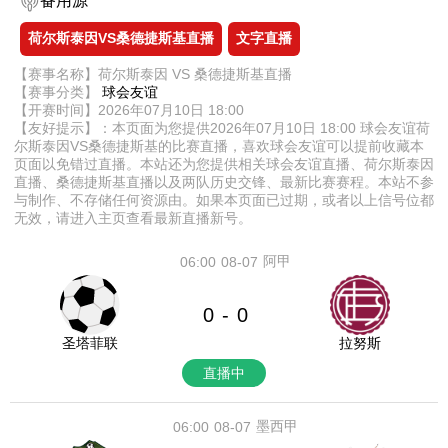
备用源
荷尔斯泰因VS桑德捷斯基直播
文字直播
【赛事名称】荷尔斯泰因 VS 桑德捷斯基直播
【赛事分类】
球会友谊
【开赛时间】2026年07月10日 18:00
【友好提示】：本页面为您提供2026年07月10日 18:00 球会友谊荷
尔斯泰因VS桑德捷斯基的比赛直播，喜欢球会友谊可以提前收藏本
页面以免错过直播。本站还为您提供相关球会友谊直播、荷尔斯泰因
直播、桑德捷斯基直播以及两队历史交锋、最新比赛赛程。本站不参
与制作、不存储任何资源由。如果本页面已过期，或者以上信号位都
无效，请进入主页查看最新直播新号。
阿甲
06:00
08-07
0
0
-
圣塔菲联
拉努斯
直播中
墨西甲
06:00
08-07