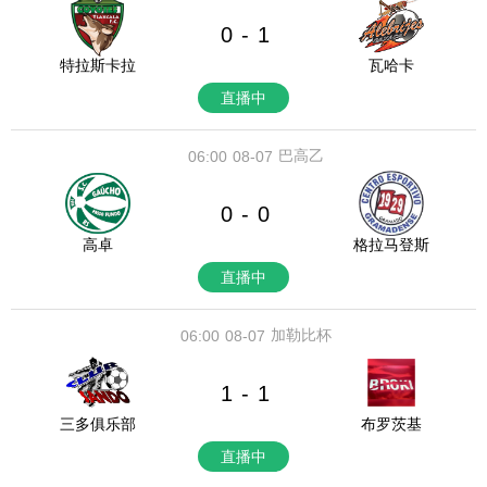
0
1
-
特拉斯卡拉
瓦哈卡
直播中
巴高乙
06:00
08-07
0
0
-
高卓
格拉马登斯
直播中
加勒比杯
06:00
08-07
1
1
-
三多俱乐部
布罗茨基
直播中