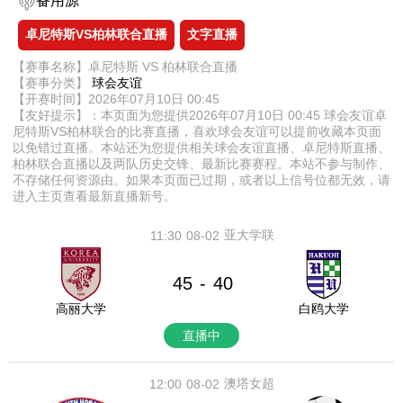
备用源
卓尼特斯VS柏林联合直播
文字直播
【赛事名称】卓尼特斯 VS 柏林联合直播
【赛事分类】
球会友谊
【开赛时间】2026年07月10日 00:45
【友好提示】：本页面为您提供2026年07月10日 00:45 球会友谊卓
尼特斯VS柏林联合的比赛直播，喜欢球会友谊可以提前收藏本页面
以免错过直播。本站还为您提供相关球会友谊直播、卓尼特斯直播、
柏林联合直播以及两队历史交锋、最新比赛赛程。本站不参与制作、
不存储任何资源由。如果本页面已过期，或者以上信号位都无效，请
进入主页查看最新直播新号。
亚大学联
11:30
08-02
45
40
-
高丽大学
白鸥大学
直播中
澳塔女超
12:00
08-02