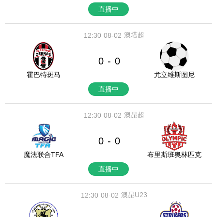
直播中
澳塔超
12:30
08-02
0
0
-
霍巴特斑马
尤立维斯图尼
直播中
澳昆超
12:30
08-02
0
0
-
魔法联合TFA
布里斯班奥林匹克
直播中
澳昆U23
12:30
08-02