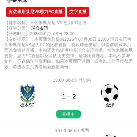
备用源
肯佐米斯莱尼VS思力FC直播
文字直播
【赛事名称】肯佐米斯莱尼 VS 思力FC直播
【赛事分类】
球会友谊
【开赛时间】2026年07月08日 23:00
【友好提示】：本页面为您提供2026年07月08日 23:00 球会友谊肯
佐米斯莱尼VS思力FC的比赛直播，喜欢球会友谊可以提前收藏本页
面以免错过直播。本站还为您提供相关球会友谊直播、肯佐米斯莱尼
直播、思力FC直播以及两队历史交锋、最新比赛赛程。本站不参与
制作、不存储任何资源由。如果本页面已过期，或者以上信号位都无
效，请进入主页查看最新直播新号。
日职丙
19:00
08-09
1
2
-
枥木SC
金泽
直播中
挪丙
19:00
08-09