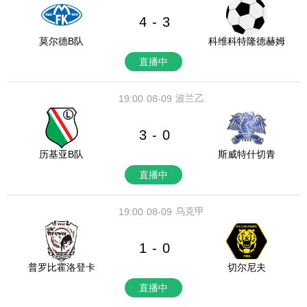
4
3
-
莫尔德B队
科维科特隆德赫姆
直播中
波兰乙
19:00
08-09
3
0
-
历基亚B队
斯威特什切青
直播中
乌克甲
19:00
08-09
1
0
-
普罗比霍洛登卡
切尔尼夫
直播中