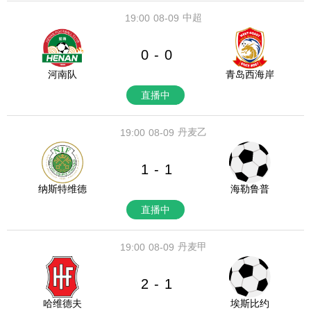
中超
19:00
08-09
0
0
-
河南队
青岛西海岸
直播中
丹麦乙
19:00
08-09
1
1
-
纳斯特维德
海勒鲁普
直播中
丹麦甲
19:00
08-09
2
1
-
哈维德夫
埃斯比约