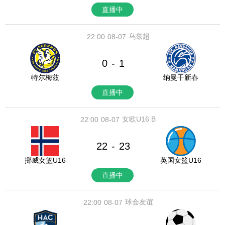
直播中
乌兹超
22:00
08-07
0
1
-
特尔梅兹
纳曼干新春
直播中
女欧U16 B
22:00
08-07
22
23
-
挪威女篮U16
英国女篮U16
直播中
球会友谊
22:00
08-07