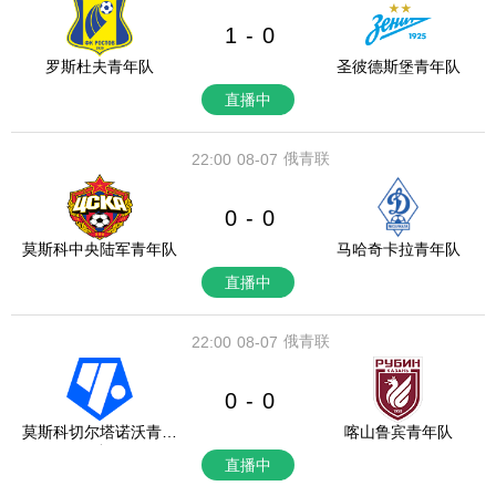
1
0
-
罗斯杜夫青年队
圣彼德斯堡青年队
直播中
俄青联
22:00
08-07
0
0
-
莫斯科中央陆军青年队
马哈奇卡拉青年队
直播中
俄青联
22:00
08-07
0
0
-
莫斯科切尔塔诺沃青年
喀山鲁宾青年队
队
直播中