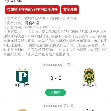
备用源
布加勒斯特快速VSFK柯西斯直播
文字直播
【赛事名称】布加勒斯特快速 VS FK柯西斯直播
【赛事分类】
球会友谊
【开赛时间】2026年07月08日 23:30
【友好提示】：本页面为您提供2026年07月08日 23:30 球会友谊布
加勒斯特快速VSFK柯西斯的比赛直播，喜欢球会友谊可以提前收藏
本页面以免错过直播。本站还为您提供相关球会友谊直播、布加勒斯
特快速直播、FK柯西斯直播以及两队历史交锋、最新比赛赛程。本
站不参与制作、不存储任何资源由。如果本页面已过期，或者以上信
号位都无效，请进入主页查看最新直播新号。
洪都甲
05:00
08-09
0
0
-
帕兰德森
CD马拉松
直播中
萨尔超
05:00
08-09