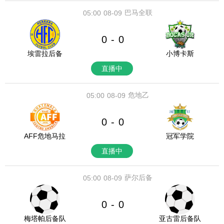
巴马全联
05:00
08-09
0
0
-
埃雷拉后备
小博卡斯
直播中
危地乙
05:00
08-09
0
0
-
AFF危地马拉
冠军学院
直播中
萨尔后备
05:00
08-09
0
0
-
梅塔帕后备队
亚古雷后备队