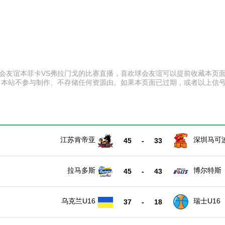
:30 球会友谊本菲卡VS弗拉门戈的比赛直播，喜欢球会友谊可以提前收藏
。本站不参与制作、不存储任何资源由。如果本页面已过期，或者以上信
江苏肯帝亚
深圳马可
45
-
33
拉马多斯
博尔特斯
45
-
43
乌克兰U16
瑞士U16
37
-
18