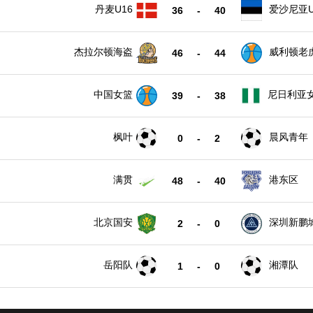
丹麦U16
爱沙尼亚U
36
-
40
杰拉尔顿海盗
威利顿老
46
-
44
中国女篮
尼日利亚
39
-
38
枫叶
晨风青年
0
-
2
满贯
港东区
48
-
40
北京国安
深圳新鹏
2
-
0
岳阳队
湘潭队
1
-
0