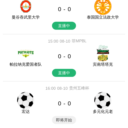
0
0
-
曼谷吞武里大学
泰国国立法政大学
直播中
菲MPBL
15:00
08-10
0
0
-
帕拉纳克爱国者队
宾南塔塔克
直播中
贵州五峰杯
16:00
08-10
0
0
-
宏达
多元化元老
即将开始