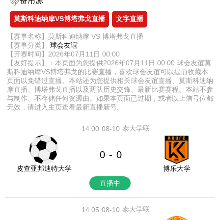
备用源
莫斯科迪纳摩VS博塔弗戈直播
文字直播
【赛事名称】莫斯科迪纳摩 VS 博塔弗戈直播
【赛事分类】
球会友谊
【开赛时间】2026年07月11日 00:00
【友好提示】：本页面为您提供2026年07月11日 00:00 球会友谊莫
斯科迪纳摩VS博塔弗戈的比赛直播，喜欢球会友谊可以提前收藏本
页面以免错过直播。本站还为您提供相关球会友谊直播、莫斯科迪纳
摩直播、博塔弗戈直播以及两队历史交锋、最新比赛赛程。本站不参
与制作、不存储任何资源由。如果本页面已过期，或者以上信号位都
无效，请进入主页查看最新直播新号。
泰大学联
14:00
08-10
0
0
-
皮查亚邦迪特大学
博乐大学
直播中
泰大学联
14:05
08-10