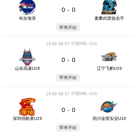
0
0
-
布吉海浪
素攀武里狙击手
即将开始
中国NBL U19
14:00
08-07
0
0
-
山东高速U19
辽宁飞豹U19
即将开始
中国NBL U19
14:00
08-07
0
0
-
深圳領航者U19
四川金荣实业U19
即将开始