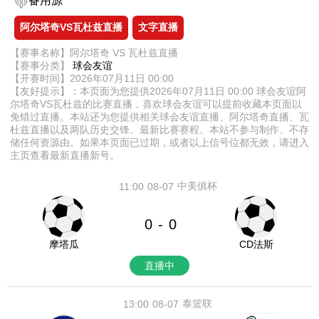
备用源
阿尔塔奇VS瓦杜兹直播
文字直播
【赛事名称】阿尔塔奇 VS 瓦杜兹直播
【赛事分类】
球会友谊
【开赛时间】2026年07月11日 00:00
【友好提示】：本页面为您提供2026年07月11日 00:00 球会友谊阿
尔塔奇VS瓦杜兹的比赛直播，喜欢球会友谊可以提前收藏本页面以
免错过直播。本站还为您提供相关球会友谊直播、阿尔塔奇直播、瓦
杜兹直播以及两队历史交锋、最新比赛赛程。本站不参与制作、不存
储任何资源由。如果本页面已过期，或者以上信号位都无效，请进入
主页查看最新直播新号。
中美俱杯
11:00
08-07
0
0
-
摩塔瓜
CD法斯
直播中
泰篮联
13:00
08-07