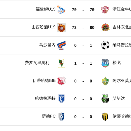
福建鲟U19
浙江金牛U
79
-
79
山西汾酒U19
吉林东北虎
73
-
80
马沙昆内
纳马普拉
0
-
1
费罗瓦里奥利欣
松戈
1
-
1
加
伊蒂哈德IBB
阿尔亚莫
0
-
0
哈德拉玛特
艾毕达
0
-
0
萨德FC
伊蒂哈德
0
-
0