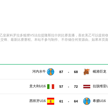
:00 美乙皇家科罗拉多狐狸VS法拉提隆斯拉什的比赛直播，喜欢美乙可以
史交锋、最新比赛赛程。本站不参与制作、不存储任何资源由。如果本页
河内水牛
岘港巨龙
87
-
68
意大利U16
拉脱维亚U
57
-
72
西班牙U16
希腊U16
61
-
64