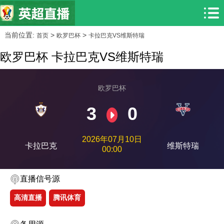
当前位置:
>
>
首页
欧罗巴杯
卡拉巴克VS维斯特瑞
欧罗巴杯 卡拉巴克VS维斯特瑞
欧罗巴杯
3
0
2026年07月10日
卡拉巴克
维斯特瑞
00:00
直播信号源
高清直播
腾讯体育