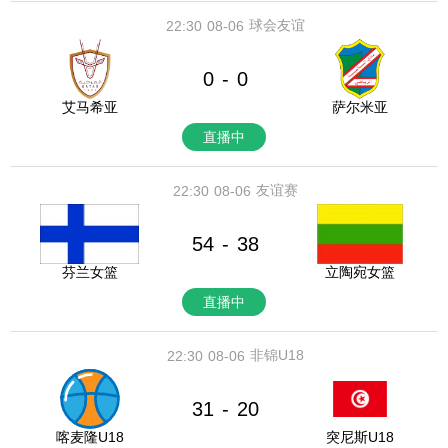
球会友谊
22:30
08-06
0
0
-
艾马希亚
萨尔米亚
直播中
友谊赛
22:30
08-06
54
38
-
芬兰女篮
立陶宛女篮
直播中
非锦U18
22:30
08-06
31
20
-
喀麦隆U18
突尼斯U18