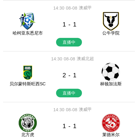
澳威甲
14:30
08-08
1
1
-
哈柯亚东悉尼市
公牛学院
直播中
澳威北超
14:30
08-08
2
1
-
贝尔蒙特斯旺西SC
林顿加法斯
直播中
澳威甲
14:30
08-08
1
1
-
北方虎
莱德米尔