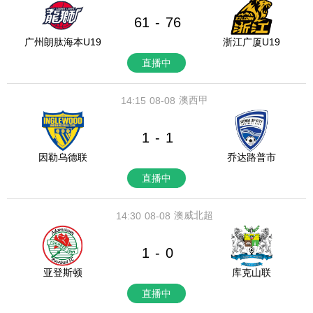
61
76
-
广州朗肽海本U19
浙江广厦U19
直播中
澳西甲
14:15
08-08
1
1
-
因勒乌德联
乔达路普市
直播中
澳威北超
14:30
08-08
1
0
-
亚登斯顿
库克山联
直播中