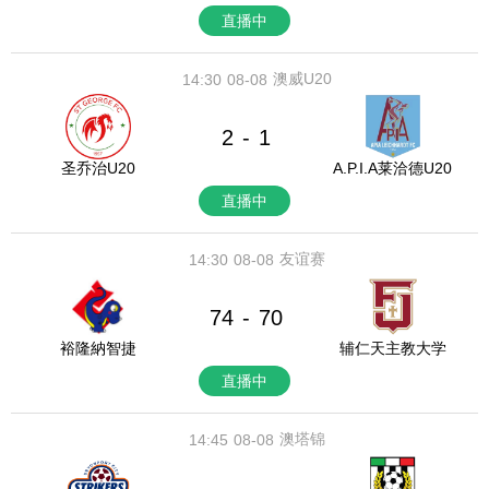
直播中
澳威U20
14:30
08-08
2
1
-
圣乔治U20
A.P.I.A莱洽德U20
直播中
友谊赛
14:30
08-08
74
70
-
裕隆納智捷
辅仁天主教大学
直播中
澳塔锦
14:45
08-08