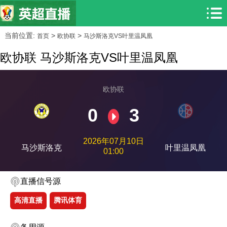
当前位置:
>
>
首页
欧协联
马沙斯洛克VS叶里温凤凰
欧协联 马沙斯洛克VS叶里温凤凰
欧协联
0
3
2026年07月10日
马沙斯洛克
叶里温凤凰
01:00
直播信号源
高清直播
腾讯体育