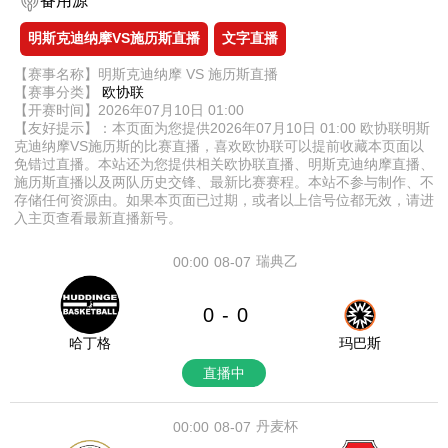
备用源
明斯克迪纳摩VS施历斯直播
文字直播
【赛事名称】明斯克迪纳摩 VS 施历斯直播
【赛事分类】
欧协联
【开赛时间】2026年07月10日 01:00
【友好提示】：本页面为您提供2026年07月10日 01:00 欧协联明斯
克迪纳摩VS施历斯的比赛直播，喜欢欧协联可以提前收藏本页面以
免错过直播。本站还为您提供相关欧协联直播、明斯克迪纳摩直播、
施历斯直播以及两队历史交锋、最新比赛赛程。本站不参与制作、不
存储任何资源由。如果本页面已过期，或者以上信号位都无效，请进
入主页查看最新直播新号。
瑞典乙
00:00
08-07
0
0
-
哈丁格
玛巴斯
直播中
丹麦杯
00:00
08-07