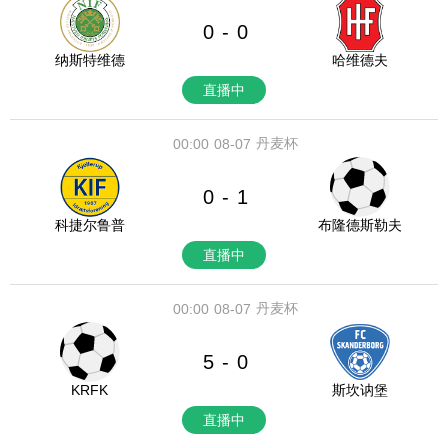
0
0
-
纳斯特维德
哈维德夫
直播中
丹麦杯
00:00
08-07
0
1
-
科捷尔鲁普
布隆德斯勒夫
直播中
丹麦杯
00:00
08-07
5
0
-
KRFK
斯坎讷堡
直播中