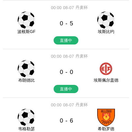
丹麦杯
00:00
08-07
0
5
-
波根斯GF
埃斯比约
直播中
丹麦杯
00:00
08-07
0
0
-
布朗德比
埃斯佩尔盖德
直播中
丹麦杯
00:00
08-07
0
6
-
韦格勒瑟
希勒罗德