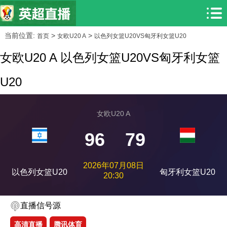
当前位置:
>
>
首页
女欧U20 A
以色列女篮U20VS匈牙利女篮U20
女欧U20 A 以色列女篮U20VS匈牙利女篮
U20
女欧U20 A
96
79
2026年07月08日
以色列女篮U20
匈牙利女篮U20
20:30
直播信号源
高清直播
腾讯体育