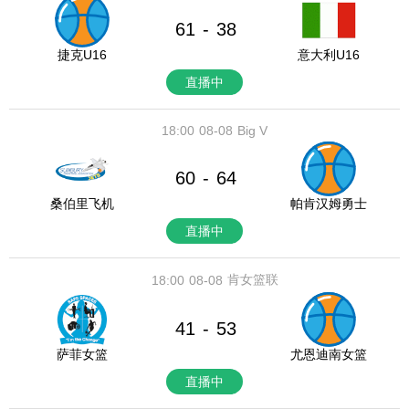
61
38
-
捷克U16
意大利U16
直播中
18:00
08-08
Big V
60
64
-
桑伯里飞机
帕肯汉姆勇士
直播中
肯女篮联
18:00
08-08
41
53
-
萨菲女篮
尤恩迪南女篮
直播中