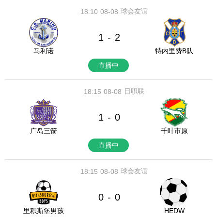
球会友谊
18:10
08-08
1
2
-
马利诺
特内里费B队
直播中
日职联
18:15
08-08
1
0
-
广岛三箭
千叶市原
直播中
球会友谊
18:15
08-08
0
0
-
里积斯堡男孩
HEDW